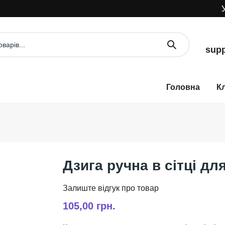
УВ
supp
К
Дзига ручна в сітці дл
105,00 грн.