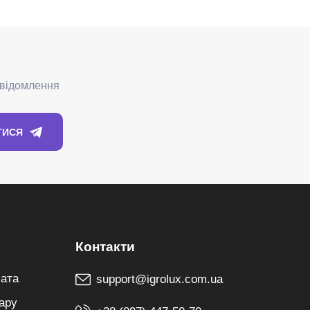
лата
support@igrolux.com.ua
ару