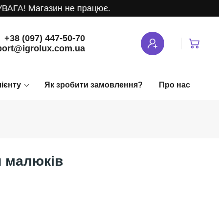
АГА! Магазин не працює.
+38 (097) 447-50-70
ort@igrolux.com.ua
лієнту
Як зробити замовлення?
Про нас
я малюків