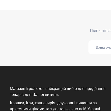
Магазин Ігролюкс - найкращий вибір для придбання
товарів для Вашої дитини.
Іграшки, ігри, канцелярія, друковані видання за
приємними цінами та з доставкою по всій Україні.