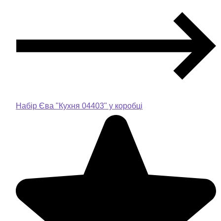
Набір Єва "Кухня 04403" у коробці