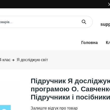
УВА
supp
К
4 клас
Я досліджую світ
Підручник Я досліджую 
програмою О. Савченк
Підручники і посібник