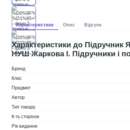
Підручник Я
НУШ Жаркова І. Підручники і п
Бренд
Клас
Предмет
Автор
Тип товару
К-ть сторінок
Рік видання