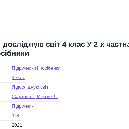
 досліджую світ 4 клас У 2-х част
осібники
Підручники і посібники
4 клас
Я досліджую світ
Жаркова І., Мечник Л.
Підручник
144
2021