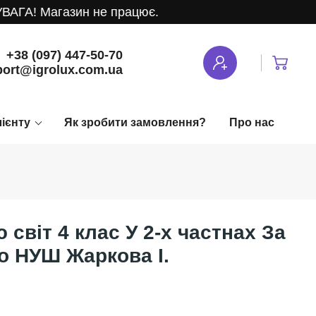
ГА! Магазин не працює.
+38 (097) 447-50-70
ort@igrolux.com.ua
лієнту
Як зробити замовлення?
Про нас
світ 4 клас У 2-х частнах За
о НУШ Жаркова І.
и