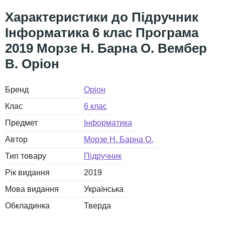
Підручник
Інформатика 6 клас Програма
2019 Морзе Н. Барна О. Вембер
В. Оріон
Бренд
Оріон
Клас
6 клас
Предмет
Інформатика
Автор
Морзе Н. Барна О.
Тип товару
Підручник
Рік видання
2019
Мова видання
Українська
Обкладинка
Тверда