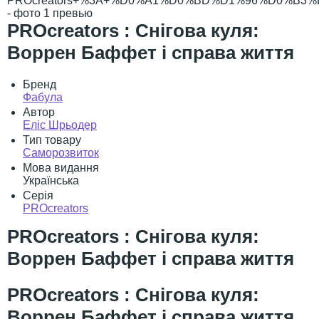
PROcreators : Снігова куля:
Воррен Баффет і справа життя
Бренд
Фабула
Автор
Еліс Шрьодер
Тип товару
Саморозвиток
Мова видання
Українська
Серія
PROcreators
PROcreators : Снігова куля:
Воррен Баффет і справа життя
PROcreators : Снігова куля:
Воррен Баффет і справа життя