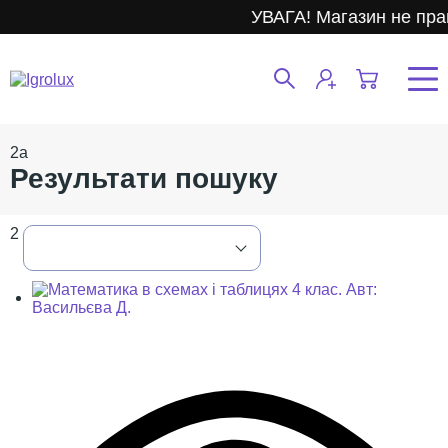
УВАГА! Магазин не прац
2
a
Результати пошуку
2