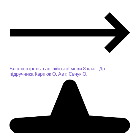
Бліц-контроль з англійської мови 8 клас. До
підручника Карпюк О. Авт: Євчук О.