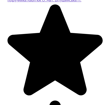
підручника Карп'юк О. Авт: Вітушинська Н.