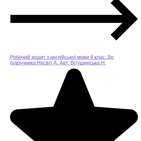
Робочий зошит з англійської мови 8 клас. До
підручника Несвіт А. Авт: Вітушинська Н.