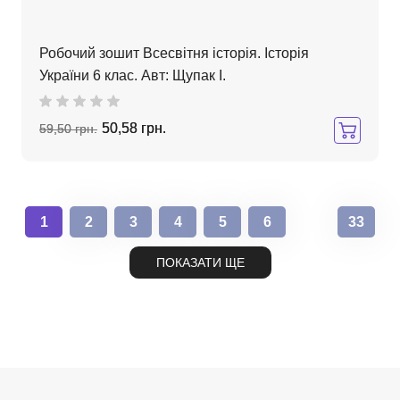
Робочий зошит Всесвітня історія. Історія
України 6 клас. Авт: Щупак І.
50,58 грн.
59,50 грн.
1
2
3
4
5
6
33