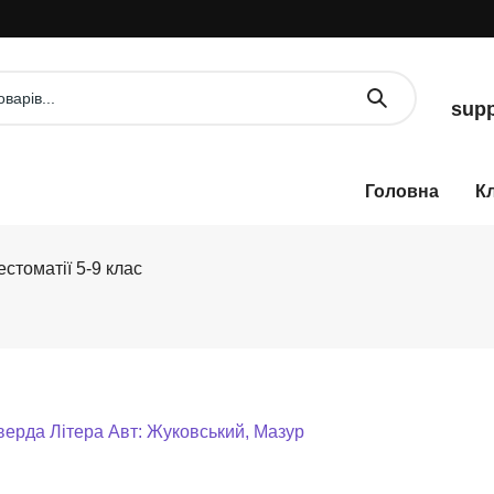
У
supp
К
стоматії 5-9 клас