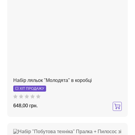
Набір ляльок "Молодята" в коробці
💥 ХІТ ПРОДАЖУ
648,00 грн.