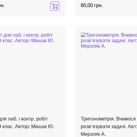
рн.
80,00 грн.
ля лаб. і контр. робіт
Тригонометрія. Вчимося
9 клас. Автор: Мишак Ю.
розв’язувати задачі. Авт
Мерзляк А.