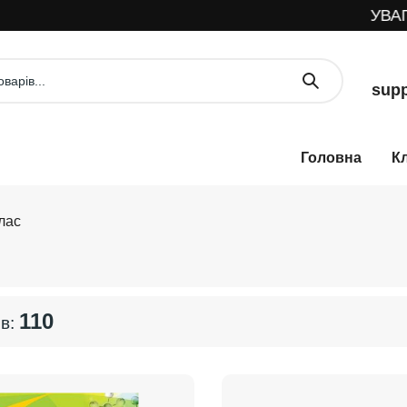
УВАГА! Ма
supp
К
лас
110