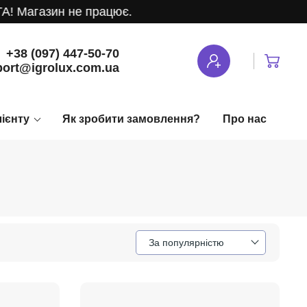
газин не працює.
+38 (097) 447-50-70
ort@igrolux.com.ua
лієнту
Як зробити замовлення?
Про нас