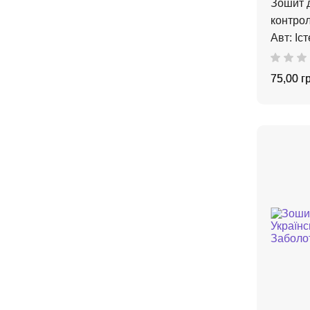
Зошит д
контрол
Авт: Іст
75,00 г