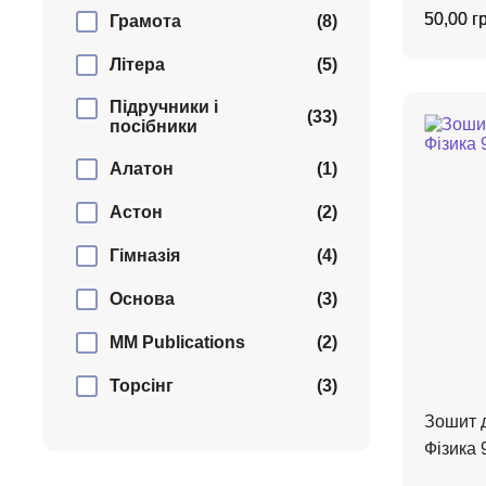
50,00 г
Грамота
(8)
Літера
(5)
Підручники і
(33)
посібники
Алатон
(1)
Астон
(2)
Гімназія
(4)
Основа
(3)
MM Publications
(2)
Торсінг
(3)
Зошит д
Фізика 