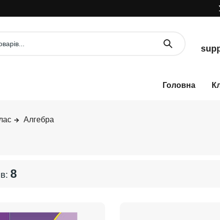
УВ
supp
К
лас
Алгебра
8