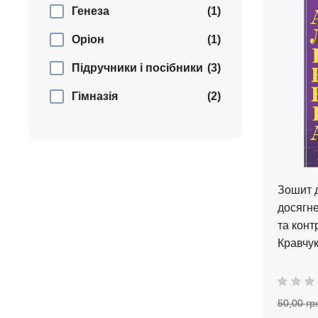
Генеза
(1)
Оріон
(1)
Підручники і посібники
(3)
Гімназія
(2)
Зошит 
досягне
та конт
Кравчук
50,00 гр