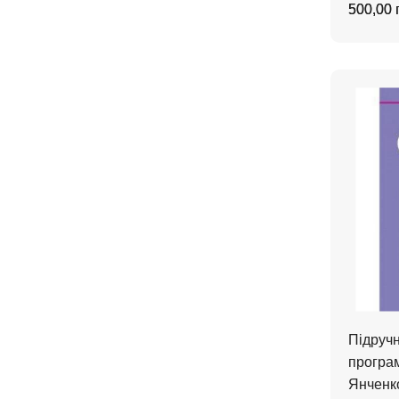
500,00 
Підручн
програм
Янченко