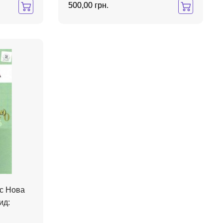
500,00 грн.
ас Нова
ид: