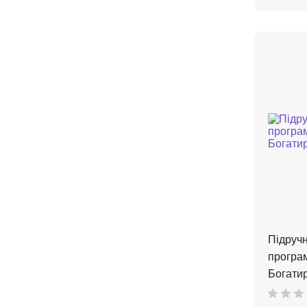
Підручн
програм
Богати