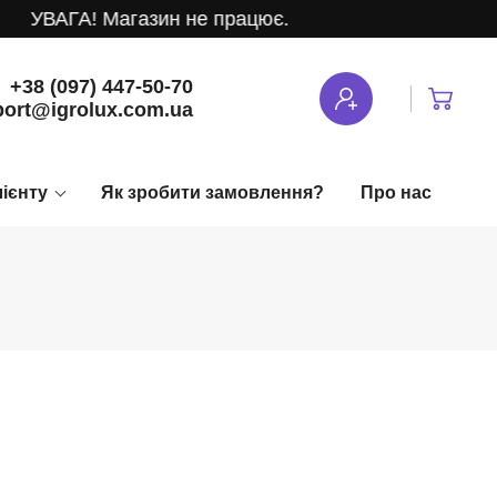
ВАГА! Магазин не працює.
+38 (097) 447-50-70
ort@igrolux.com.ua
лієнту
Як зробити замовлення?
Про нас