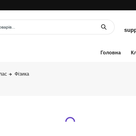
У
supp
К
лас
Фізика