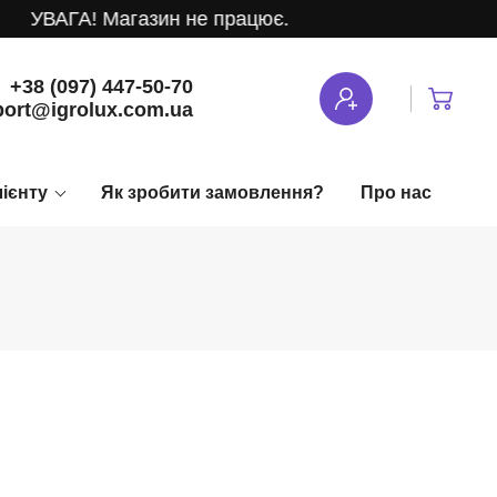
ВАГА! Магазин не працює.
+38 (097) 447-50-70
ort@igrolux.com.ua
лієнту
Як зробити замовлення?
Про нас