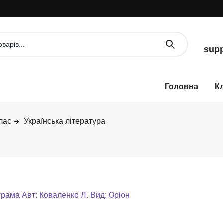
У
supp
К
лас
Українська література