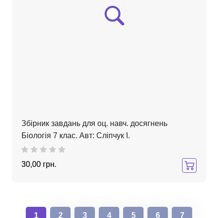
Збірник завдань для оц. навч. досягнень
Біологія 7 клас. Авт: Сліпчук І.
30,00 грн.
1
2
3
4
5
6
7