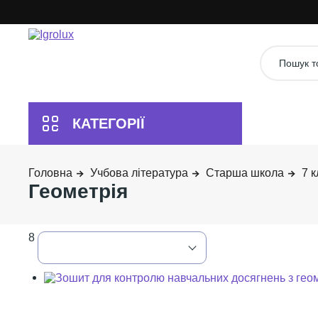
Учбова література
Старша школа
7 к
Геометрія
8