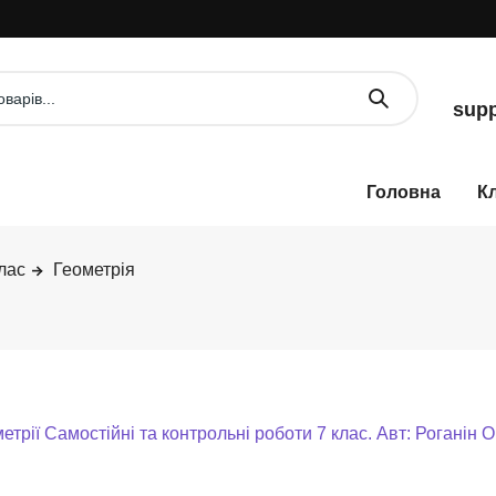
У
supp
К
лас
Геометрія