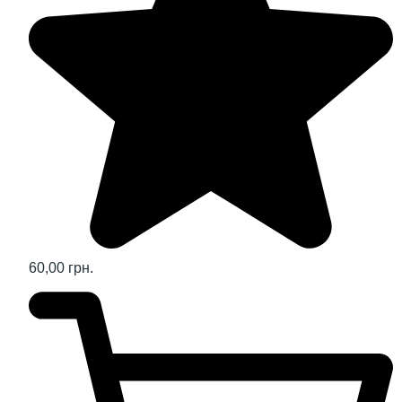
60,00 грн.