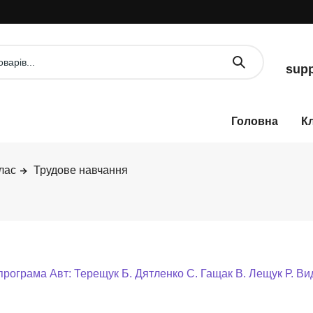
УВ
supp
К
лас
Трудове навчання