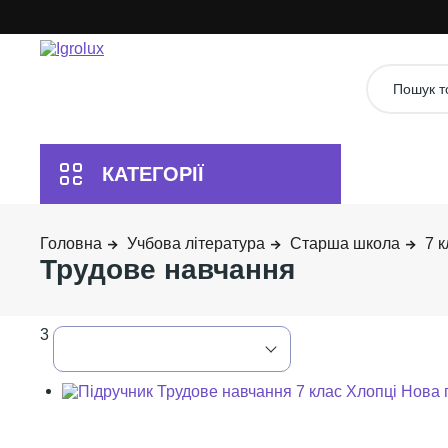
Учбова література
Старша школа
7 к
Трудове навчання
3