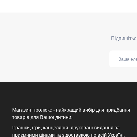
Магазин Ігролюкс - найкращий вибір для придбання
товарів для Вашої дитини.
Іграшки, ігри, канцелярія, друковані видання за
приємними цінами та з доставкою по всій Україні.