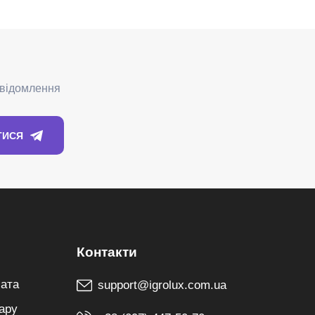
лата
support@igrolux.com.ua
ару