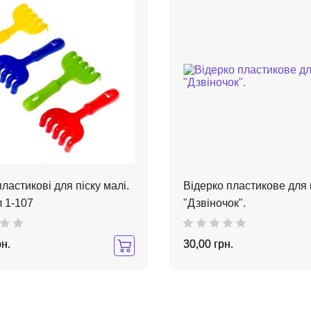
пластикові для піску малі.
Відерко пластикове для 
 1-107
"Дзвіночок".
рн.
30,00 грн.