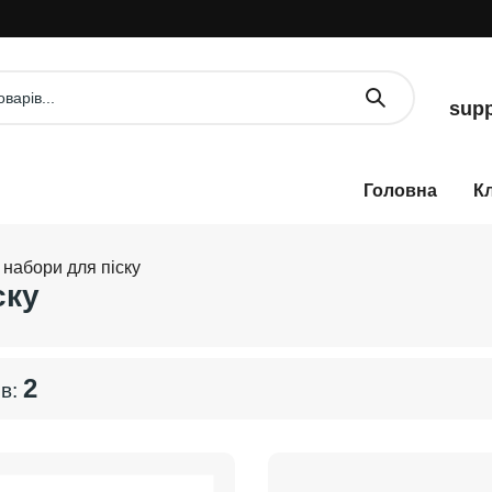
supp
К
набори для піску
ску
2