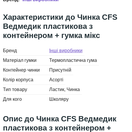
Чинка СFS
Ведмедик пластикова з
контейнером + гумка мікс
Бренд
Інші виробники
Матеріал гумки
Термопластична гума
Контейнер чинки
Присутній
Колір корпуса
Асорті
Тип товару
Ластик
Чинка
Для кого
Школяру
Чинка СFS Ведмедик
пластикова з контейнером +