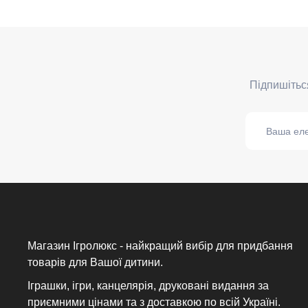
Магазин Ігролюкс - найкращий вибір для придбання
товарів для Вашої дитини.
Іграшки, ігри, канцелярія, друковані видання за
приємними цінами та з доставкою по всій Україні.