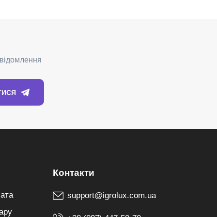
лата
support@igrolux.com.ua
ару