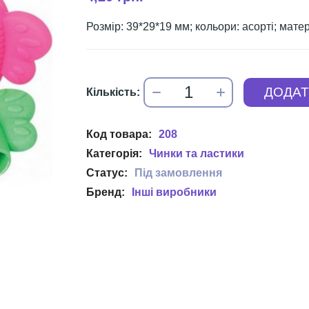
Розмір: 39*29*19 мм; кольори: асорті; мате
208
Чинки та ластики
Інші виробники