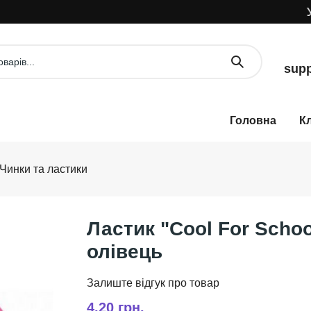
УВА
supp
К
Чинки та ластики
Ластик "Cool For Schoo
олівець
4,20 грн.