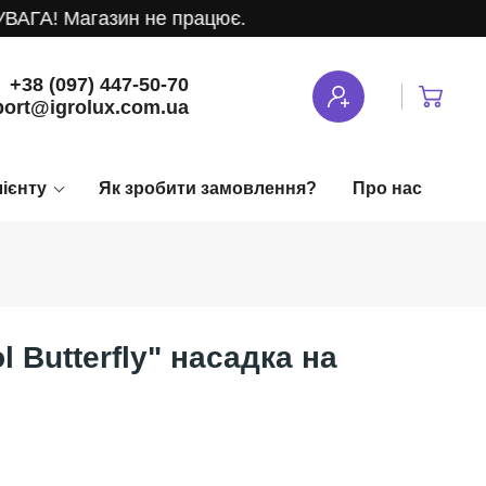
ГА! Магазин не працює.
+38 (097) 447-50-70
ort@igrolux.com.ua
лієнту
Як зробити замовлення?
Про нас
l Butterfly" насадка на