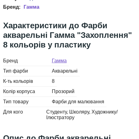
Гамма
Фарби
акварельні Гамма "Захоплення"
8 кольорів у пластику
Бренд
Гамма
Тип фарби
Акварельні
К-ть кольорів
8
Колір корпуса
Прозорий
Тип товару
Фарби для малювання
Для кого
Студенту
Школяру
Художнику/
Ілюстратору
Фарби акварельні