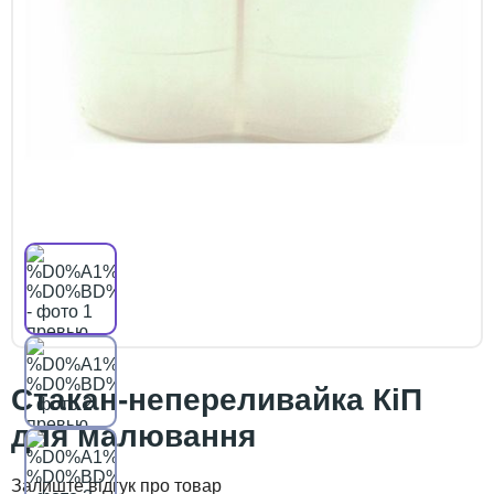
Стакан-непереливайка КіП
для малювання