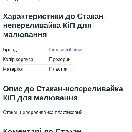
Стакан-
непереливайка КіП для
малювання
Бренд
Інші виробники
Колір корпуса
Прозорий
Матеріал
Пластик
Стакан-непереливайка
КіП для малювання
Стакан-непереливайка пластиковий
Стакан-