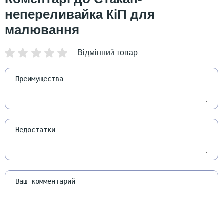
непереливайка КіП для
малювання