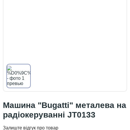
Машина "Bugatti" металева на
радіокеруванні JT0133