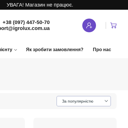
УВАГА! Магазин не працює.
+38 (097) 447-50-70
ort@igrolux.com.ua
лієнту
Як зробити замовлення?
Про нас