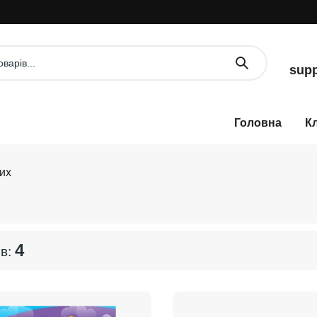
supp
К
их
4