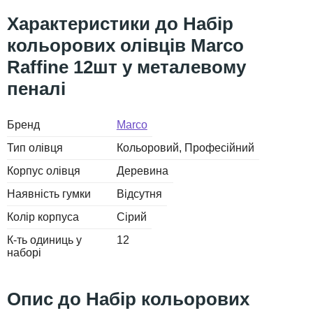
Набір
кольорових олівців Marco
Raffine 12шт у металевому
пеналі
Бренд
Marco
Тип олівця
Кольоровий
Професійний
Корпус олівця
Деревина
Наявність гумки
Відсутня
Колір корпуса
Сірий
К-ть одиниць у
12
наборі
Набір кольорових