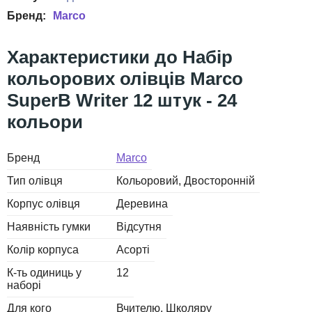
Marco
Набір
кольорових олівців Marco
SuperB Writer 12 штук - 24
кольори
Бренд
Marco
Тип олівця
Кольоровий
Двосторонній
Корпус олівця
Деревина
Наявність гумки
Відсутня
Колір корпуса
Асорті
К-ть одиниць у
12
наборі
Для кого
Вчителю
Школяру