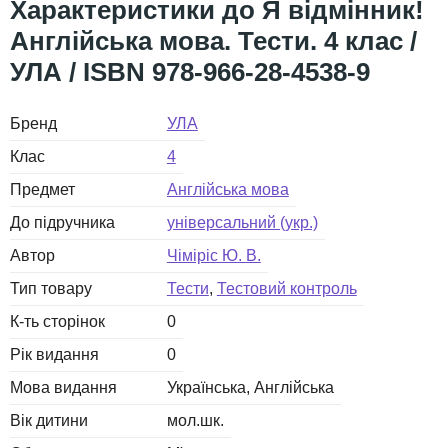
Я відмінник!
Англійська мова. Тести. 4 клас /
УЛА / ISBN 978-966-28-4538-9
Бренд
УЛА
Клас
4
Предмет
Англійська мова
До підручника
універсальний (укр.)
Автор
Чіміріс Ю. В.
Тип товару
Тести
Тестовий контроль
К-ть сторінок
0
Рік видання
0
Мова видання
Українська
Англійська
Вік дитини
мол.шк.