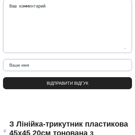
З Лінійка-трикутник пластикова
45х45 20см тонована з