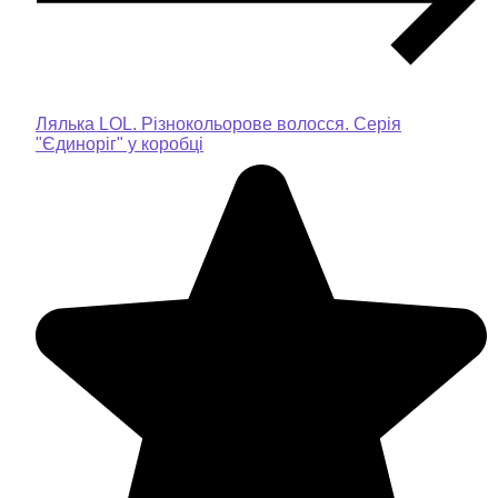
Лялька LOL. Різнокольорове волосся. Серія
"Єдиноріг" у коробці