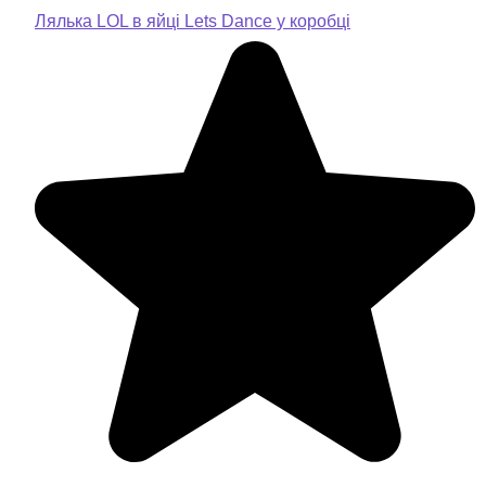
Лялька LOL в яйці Lets Dаnсe у коробці