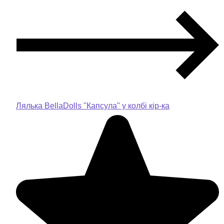
Лялька BellaDolls "Капсула" у колбі кір-ка