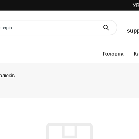
УВА
supp
К
алюків