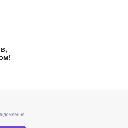
в,
ом!