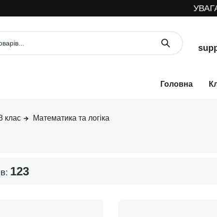
УВАГА! Мага
supp
К
3 клас
Математика та логіка
123