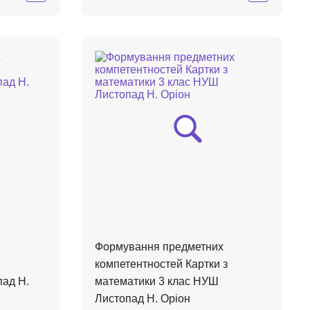
Формування предметних
компетентностей Картки з
ад Н.
математики 3 клас НУШ
Листопад Н. Оріон