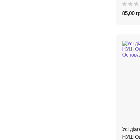
85,00 г
Усі діа
НУШ Оц