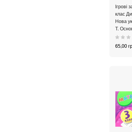
Ігрові 
клас Д
Нова у
Т. Осно
65,00 г