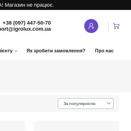
зин не працює.
+38 (097) 447-50-70
ort@igrolux.com.ua
лієнту
Як зробити замовлення?
Про нас