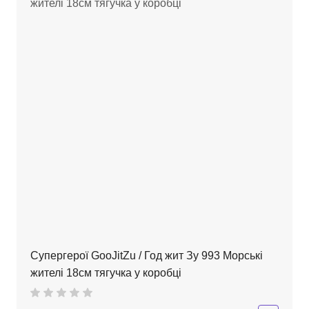
Супергерої GooJitZu / Год жит Зу 993 Морські
жителі 18см тягучка у коробці