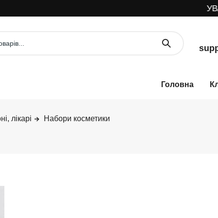
УВАГА! 
supp
К
і, лікарі
Набори косметики