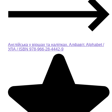
Англійська у віршах та наліпках. Алфавіт. Alphabet /
УЛА / ISBN 978-966-28-4442-9