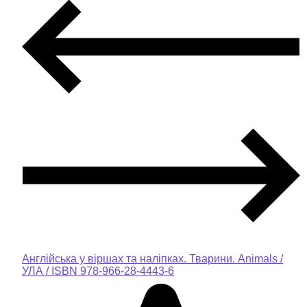
Англійська у віршах та наліпках. Тварини. Animals /
УЛА / ISBN 978-966-28-4443-6