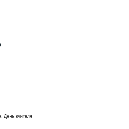
ю
а
День вчителя