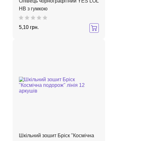
Олівець чорнографітний YES LOL
HB з гумкою
5,10 грн.
Шкільний зошит Бріск "Космічна