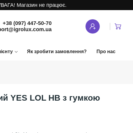
! Магазин не працює.
+38 (097) 447-50-70
ort@igrolux.com.ua
лієнту
Як зробити замовлення?
Про нас
ий YES LOL HB з гумкою