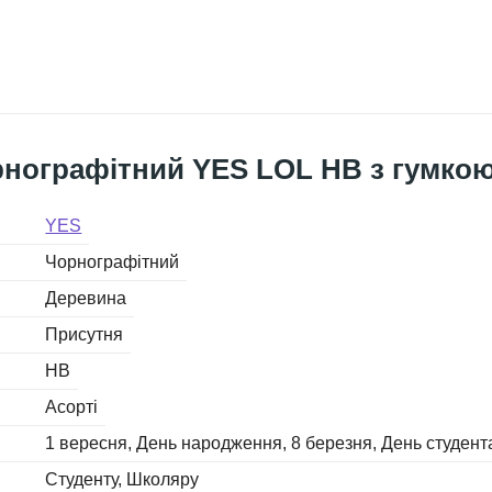
рнографітний YES LOL HB з гумко
YES
Чорнографітний
Деревина
Присутня
HB
Асорті
1 вересня
День народження
8 березня
День студент
Студенту
Школяру