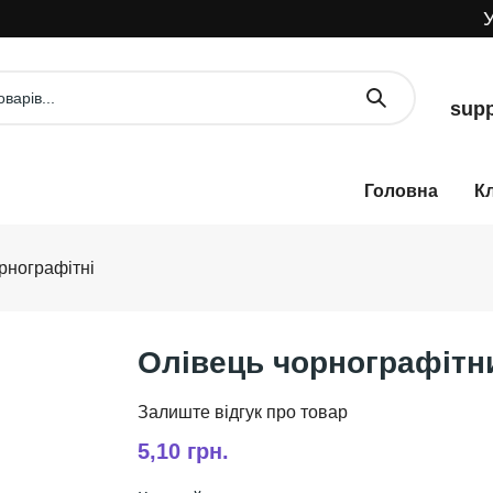
УВАГА
supp
К
орнографітні
Олівець чорнографітн
5,10 грн.