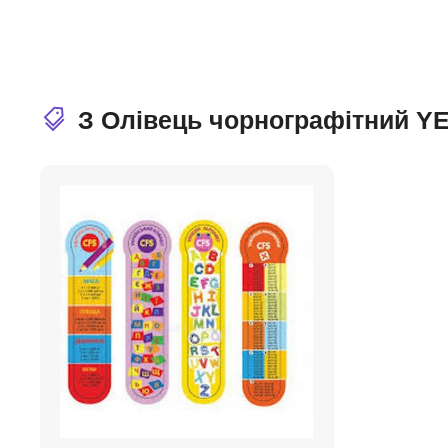
З Олівець чорнографітний Y