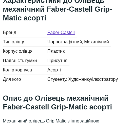
Олівець
механічний Faber-Castell Grip-
Matic асорті
Бренд
Faber-Castell
Тип олівця
Чорнографітний
Механічний
Корпус олівця
Пластик
Наявність гумки
Присутня
Колір корпуса
Асорті
Для кого
Студенту
Художнику/Ілюстратору
Олівець механічний
Faber-Castell Grip-Matic асорті
Механічний олівець Grip Matic з інноваційною