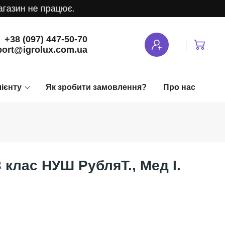
зин не працює.
+38 (097) 447-50-70
ort@igrolux.com.ua
лієнту
Як зробити замовлення?
Про нас
 клас НУШ РубляТ., Мед І.