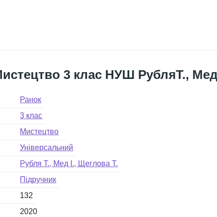
истецтво 3 клас НУШ РубляТ., Мед 
Ранок
3 клас
Мистецтво
Універсальний
Рубля Т., Мед І., Щеглова Т.
Підручник
132
2020