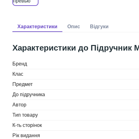
Підручник М
Бренд
Клас
Предмет
До підручника
Автор
Тип товару
К-ть сторінок
Рік видання