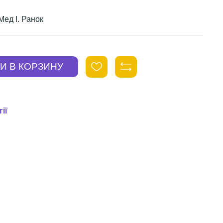
Мед І. Ранок
ії