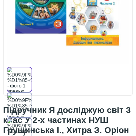
Підручник Я досліджую світ 3
клас У 2-х частинах НУШ
Грущинська І., Хитра З. Оріон