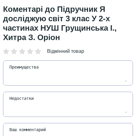
Підручник Я
досліджую світ 3 клас У 2-х
частинах НУШ Грущинська І.,
Хитра З. Оріон