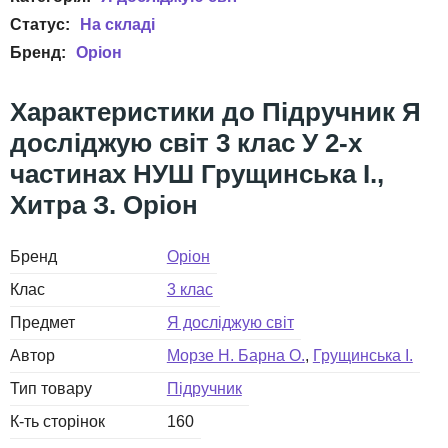
Оріон
Підручник Я
досліджую світ 3 клас У 2-х
частинах НУШ Грущинська І.,
Хитра З. Оріон
Бренд
Оріон
Клас
3 клас
Предмет
Я досліджую світ
Автор
Морзе Н. Барна О.
Грущинська І.
Тип товару
Підручник
К-ть сторінок
160