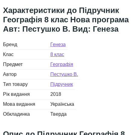
Підручник
Географія 8 клас Нова програма
Авт: Пестушко В. Вид: Генеза
Бренд
Генеза
Клас
8 клас
Предмет
Географія
Автор
Пестушко В.
Тип товару
Підручник
Рік видання
2018
Мова видання
Українська
Обкладинка
Тверда
Підручник Географія 8