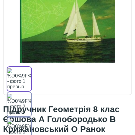
Підручник Геометрія 8 клас
Єршова А Голобородько В
Крижановський О Ранок