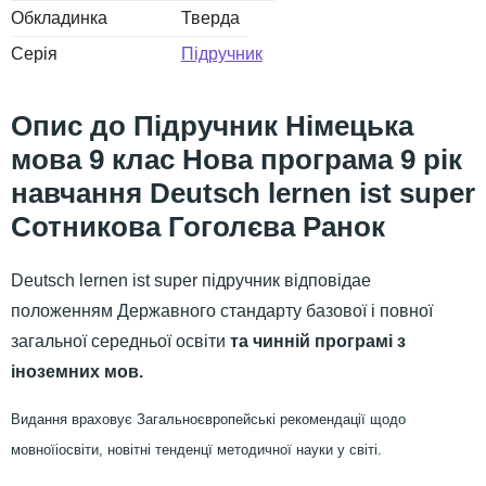
Обкладинка
Тверда
Серія
Підручник
Підручник Німецька
мова 9 клас Нова програма 9 рік
навчання Deutsch lernen ist super
Сотникова Гоголєва Ранок
Deutsch lernen ist super пiдручник вiдповiдае
положенням Державного стандарту базової i повної
загальної середньої освiти
та чиннiй програмi з
iноземних мов.
Видання враховує Загальноєвропейськi рекомендацiї щодо
мовноїiосвiти, новiтнi тенденцї методичної науки у свiтi.