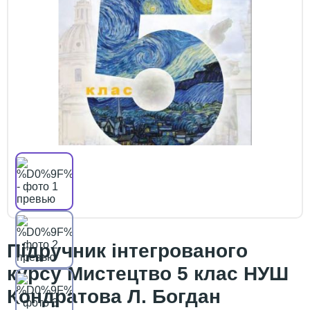
Підручник інтегрованого
курсу Мистецтво 5 клас НУШ
Кондратова Л. Богдан