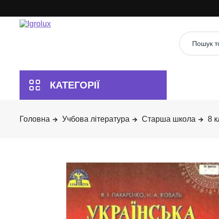
Учбова література
Старша школа
8 к