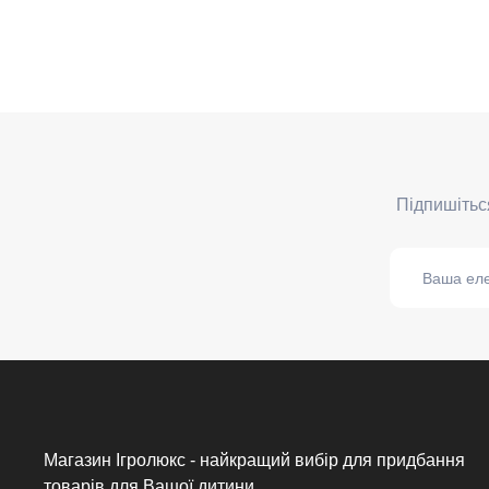
Магазин Ігролюкс - найкращий вибір для придбання
товарів для Вашої дитини.