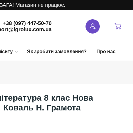
ГА! Магазин не працює.
+38 (097) 447-50-70
ort@igrolux.com.ua
лієнту
Як зробити замовлення?
Про нас
література 8 клас Нова
 Коваль Н. Грамота