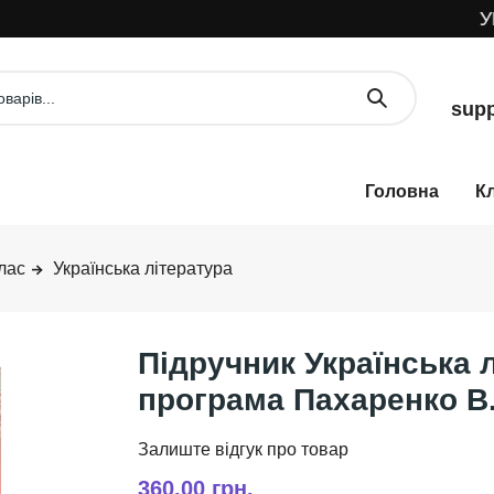
УВА
supp
К
лас
Українська література
Підручник Українська 
програма Пахаренко В.
360,00 грн.