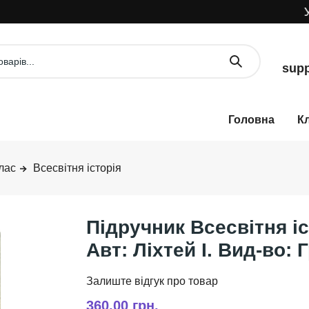
УВА
supp
К
лас
Всесвітня історія
Підручник Всесвітня і
Авт: Ліхтей І. Вид-во:
360,00 грн.