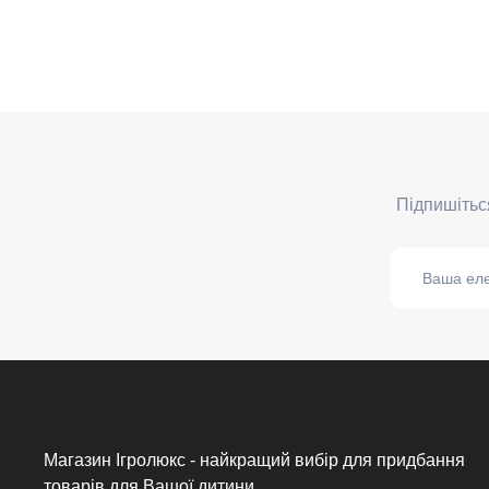
Магазин Ігролюкс - найкращий вибір для придбання
товарів для Вашої дитини.