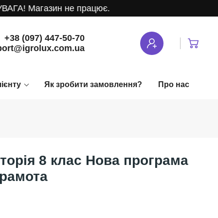
ГА! Магазин не працює.
+38 (097) 447-50-70
ort@igrolux.com.ua
лієнту
Як зробити замовлення?
Про нас
сторія 8 клас Нова програма
 Грамота