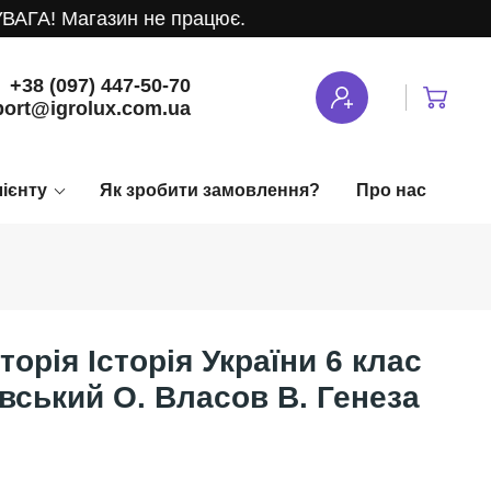
ГА! Магазин не працює.
+38 (097) 447-50-70
ort@igrolux.com.ua
лієнту
Як зробити замовлення?
Про нас
торія Історія України 6 клас
ський О. Власов В. Генеза