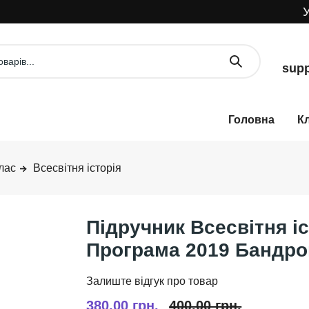
УВА
supp
К
лас
Всесвітня історія
Підручник Всесвітня іс
Програма 2019 Бандров
380,00 грн.
400,00 грн.