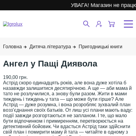
УВАГА! Магазин не працює
Дитяча література
Пригодницькі книги
Ангел у Пащі Диявола
190,00 грн.
Астрід скоро одинадцять років, але вона дуже хотіла б
назавжди залишитися десятирічною. А ще — аби мама й
тато не розлучилися, а знову були разом. Жити в мами
тиждень і тиждень у тата — що може бути гірше? Але
Астрід — дуже розумна, і вона розробляє зухвалий план
возз’єднання своїх батьків. От лиш усі плани мають ваду:
події завжди розгортаються не запланом. І те, що мало
бути відпочинком і примиренням, перетворюється на
детективний бойовик. Чи вдасться Астрід таки здійснити
свій план і помирити маму й тата — читайте в одному з