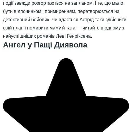
події завжди розгортаються не запланом. І те, що мало
бути відпочинком і примиренням, перетворюється на
детективний бойовик. Чи вдасться Астрід таки здійснити
свій план і помирити маму й тата — читайте в одному з
найуспішніших романів Леві Генріксена.
Ангел у Пащі Диявола