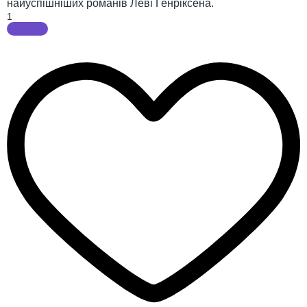
найуспішніших романів Леві Генріксена.