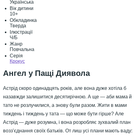
Українська
Вік дитини
10+
Обкладинка
Тверда
Ілюстрації
Ч/Б
Жанр
Повчальна
Серія
Крокус
Ангел у Пащі Диявола
Астрід скоро одинадцять років, але вона дуже хотіла б
назавжди залишитися десятирічною. А ще — аби мама й
тато не розлучилися, а знову були разом. Жити в мами
тиждень і тиждень у тата — що може бути гірше? Але
Астрід — дуже розумна, і вона розробляє зухвалий план
возз’єднання своїх батьків. От лиш усі плани мають ваду: