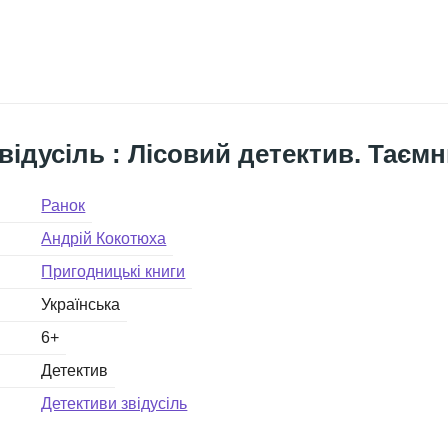
відусіль : Лісовий детектив. Таєм
Ранок
Андрій Кокотюха
Пригодницькі книги
Українська
6+
Детектив
Детективи звідусіль