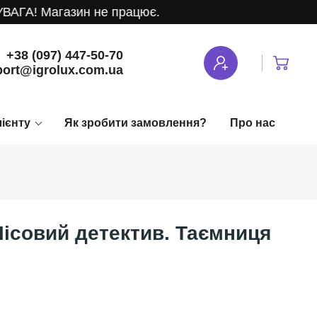
ГА! Магазин не працює.
+38 (097) 447-50-70
ort@igrolux.com.ua
лієнту
Як зробити замовлення?
Про нас
 Лісовий детектив. Таємниця