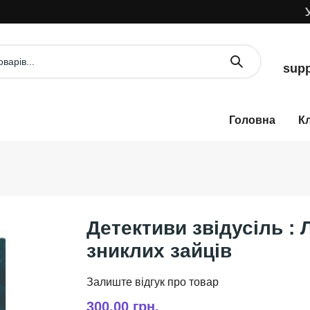
УВА
supp
К
Детективи звідусіль :
зниклих зайців
300,00 грн.