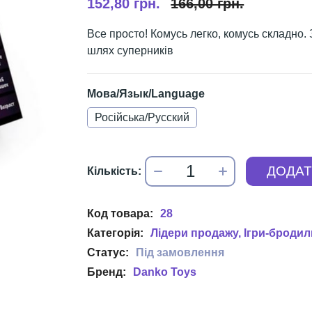
152,80 грн.
166,00 грн.
Все просто! Комусь легко, комусь складно.
шлях суперників
Мова/Язык/Language
Російська/Русский
28
Лідери продажу
Ігри-бродил
Danko Toys