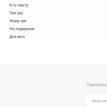
К-ть тексту
Тип гри
Жанр гри
На подарунок
Для кого