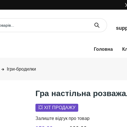
УВА
supp
К
Ігри-бродилки
Гра настільна розваж
💥 ХІТ ПРОДАЖУ