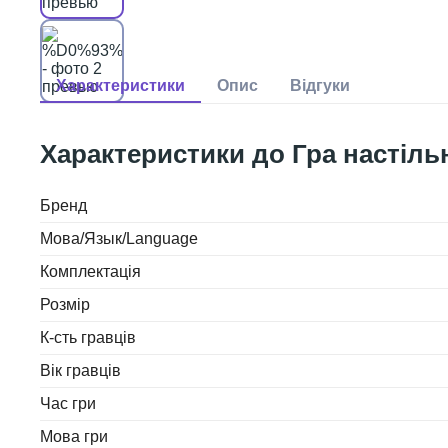
Гра настіл
Бренд
Мова/Язык/Language
Комплектація
Розмір
К-сть гравців
Вік гравців
Час гри
Мова гри