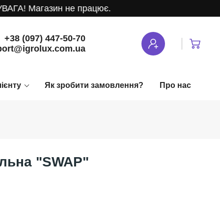
ГА! Магазин не працює.
+38 (097) 447-50-70
ort@igrolux.com.ua
лієнту
Як зробити замовлення?
Про нас
альна "SWAP"