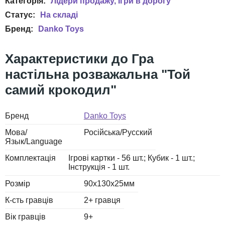
Лідери продажу
Ігри в дорогу
Danko Toys
Гра
настільна розважальна "Той
самий крокодил"
Бренд
Danko Toys
Мова/
Російська/Русский
Язык/Language
Комплектація
Ігрові картки - 56 шт.; Кубик - 1 шт.;
Інструкція - 1 шт.
Розмір
90х130x25мм
К-сть гравців
2+ гравця
Вік гравців
9+