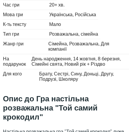
Час гри
20+ хв.
Мова гри
Українська
Російська
К-ть тексту
Мало
Тип гри
Розважальна, сімейна
Жанр гри
Сімейна
Розважальна
Для
компанії
На
День народження
14 жовтня
8 березня
подарунок
Сімейні свята
Новий рік + Різдво
Для кого
Брату
Сестрі
Сину
Доньці
Другу
Подрузі
Школяру
Гра настільна
розважальна "Той самий
крокодил"
Настільна розважальна гра "Той самий крокодил" дуже