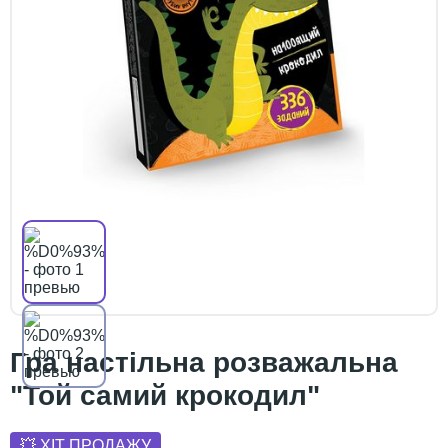
Гра настільна розважальна
"Той самий крокодил"
💥 ХІТ ПРОДАЖУ